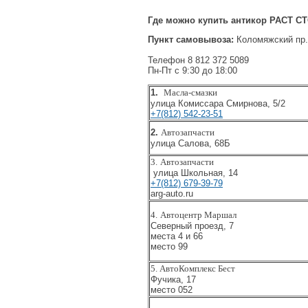
Где можно купить антикор РАСТ С
Пункт самовывоза:
Коломяжский пр.
Телефон 8 812 372 5089
Пн-Пт с 9:30 до 18:00
1.
Масла-смазки
улица Комиссара Смирнова, 5/
+7(812) 542-23-51
2.
Автозапчасти
улица Салова, 68Б
3.
Автозапчасти
улица Школьная, 14
+7(812) 679-39-79
arg-auto.ru
4.
Автоцентр Маршал
Северный проезд, 7
места 4 и 66
место 99
5. АвтоКомплекс Бест
Фучика, 17
место 052