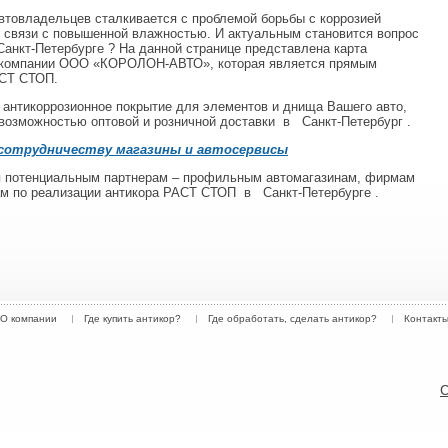
втовладельцев сталкивается с проблемой борьбы с коррозией
связи с повышенной влажностью. И актуальным становится вопрос
анкт-Петербурге
? На данной странице представлена карта
в компании ООО «КОРОЛОН-АВТО», которая является прямым
АСТ СТОП.
ь антикоррозионное покрытие для элементов и днища Вашего авто,
 возможностью оптовой и розничной доставки
в
Санкт-Петербург
.
 сотрудничеству магазины и автосервисы
 потенциальным партнерам – профильным автомагазинам, фирмам
рам по реализации антикора РАСТ СТОП
в
Санкт-Петербурге
.
О компании
Где купить антикор?
Где обработать, сделать антикор?
Контакт
С