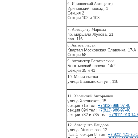
6.
Ириновский Автоцентр
Ириновский проезд, 1
Секция 2
Секции 102 и 103
7.
Автоцентр Маршал
пр. маршала Жукова, 21
пав. 116
8. Автозапчасти
Квартал Московская Славянка 17-А
Секция 58
9. Автоцентр Богатырский
Богатырский проезд, 14/2
Секции 35 и 41
10.
Масла-смазки
улица Варшавская ул., 118
11.
Хасанский Авторынок
улица Хасанская, 15
секция 715 тел:
+7(812) 988-97-40
секция 694 тел:
+7(812) 988-97-40
секции 732 и 735 тел:
+7(911) 913-14-
12.
Автоцентр Пандора
улица Ушинского, 12
Пав.1 секция 8, тел:
+7(921) 421-75-