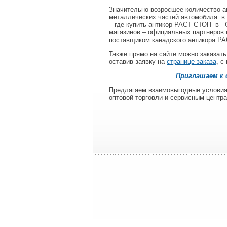
Значительно возросшее количество а
металлических частей автомобиля
в
– где купить антикор РАСТ СТОП
в
С
магазинов – официальных партнеро
поставщиком канадского антикора Р
Также прямо на сайте можно заказат
оставив заявку на
странице заказа
, с
Приглашаем к
Предлагаем взаимовыгодные условия
оптовой торговли и сервисным цент