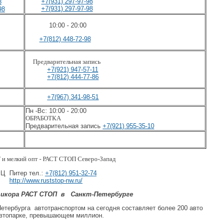
+7(931) 297-97-98
8
+7(931) 297-97-98
98
10:00 - 20:00
+7(812) 448-72-98
Предварительная запись
+7(921) 947-57-11
+7(812) 444-77-86
+7(967) 341-98-51
Пн -Вс: 10:00 - 20:00
ОБРАБОТКА
Предварительная запись
+7(921) 955-35-10
 и мелкий опт - РАСТ СТОП Северо-Запад
Ц Питер тел.:
+7(812) 951-32-74
http://www.ruststop-nw.ru/
тикора РАСТ СТОП
в
Санкт-Петербурге
Петербурга
автотранспортом на сегодня составляет более 200 авто
автопарке, превышающем миллион.