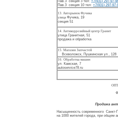
Пав.3 секция 3 тел:
+7(931) 297-97-9
Пав.3 секция 10 тел:
+7(931) 297-97-
13. Авторынок Фучика
улица
Фучика, 19
секция 51
14. Антикоррозийный центр Гранит
улица Гранитная, 51
продажа и обработка
15.
Магазин Запчастей
Всеволожск, Пушкинская ул., 128
16
.
Обработка машин
ул. Камская, 7
autoservice78.ru
ОПТ
Ф
Продажа ан
Насыщенность современного
Санкт-
на 1000 жителей города, при общем 